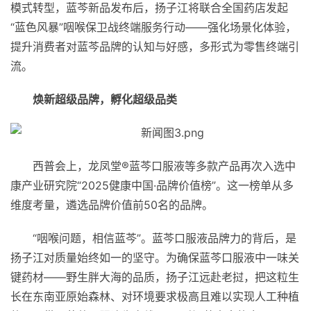
模式转型，蓝芩新品发布后，扬子江将联合全国药店发起
“蓝色风暴”咽喉保卫战终端服务行动——强化场景化体验，
提升消费者对蓝芩品牌的认知与好感，多形式为零售终端引
流。
焕新超级品牌，孵化超级品类
西普会上，龙凤堂®蓝芩口服液等多款产品再次入选中
康产业研究院“2025健康中国·品牌价值榜”。这一榜单从多
维度考量，遴选品牌价值前50名的品牌。
“咽喉问题，相信蓝芩”。蓝芩口服液品牌力的背后，是
扬子江对质量始终如一的坚守。为确保蓝芩口服液中一味关
键药材——野生胖大海的品质，扬子江远赴老挝，把这粒生
长在东南亚原始森林、对环境要求极高且难以实现人工种植