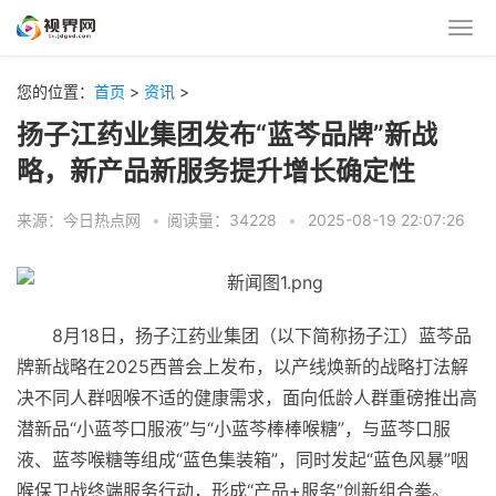
您的位置：
首页
>
资讯
>
扬子江药业集团发布“蓝芩品牌”新战
略，新产品新服务提升增长确定性
来源：今日热点网
•
阅读量：34228
•
2025-08-19 22:07:26
8月18日，扬子江药业集团（以下简称扬子江）蓝芩品
牌新战略在2025西普会上发布，以产线焕新的战略打法解
决不同人群咽喉不适的健康需求，面向低龄人群重磅推出高
潜新品“小蓝芩口服液”与“小蓝芩棒棒喉糖”，与蓝芩口服
液、蓝芩喉糖等组成“蓝色集装箱”，同时发起“蓝色风暴”咽
喉保卫战终端服务行动，形成“产品+服务”创新组合拳。