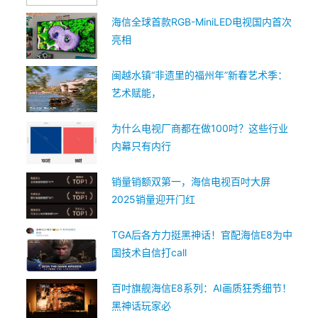
海信全球首款RGB-MiniLED电视国内首次
亮相
闽越水镇“非遗里的福州年”新春艺术季：
艺术赋能，
为什么电视厂商都在做100吋？这些行业
内幕只有内行
销量销额双第一，海信电视百吋大屏
2025销量迎开门红
TGA后各方力挺黑神话！官配海信E8为中
国技术自信打call
百吋旗舰海信E8系列：AI画质狂秀细节！
黑神话玩家必