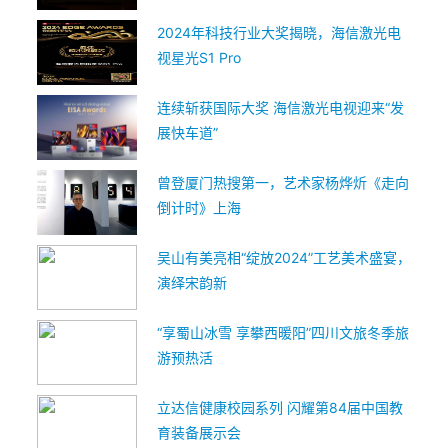
2024年科技行业大奖揭晓，海信激光电
视星光S1 Pro
连续斩获国际大奖 海信激光电视迎来“发
展快车道”
曾登厦门热搜第一，艺术家杨烨炘《走向
倒计时》上海
吴山有美亮相“绽放2024”工艺美术盛宴，
演绎宋韵新
“享蜀山冰雪 享攀西暖阳”四川文旅冬季旅
游预热活
立达信健康校园系列 闪耀第84届中国教
育装备展示会